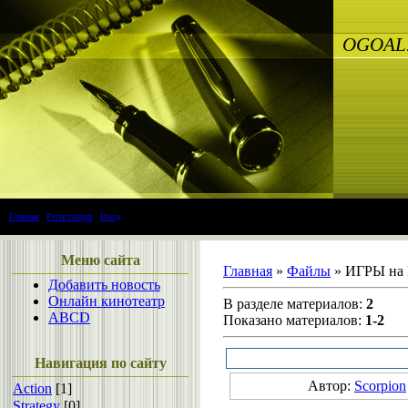
OGOAL
Главная
|
Регистрация
|
Вход
Меню сайта
Главная
»
Файлы
» ИГРЫ на
Добавить новость
Онлайн кинотеатр
В разделе материалов
:
2
ABCD
Показано материалов
:
1-2
Кор
Навигация по сайту
Автор:
Scorpion
Action
[1]
Strategy
[0]