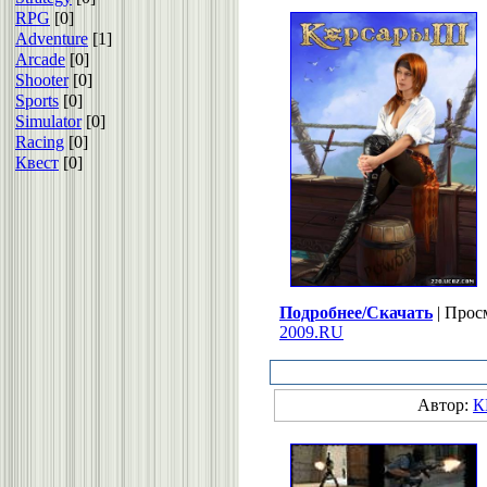
RPG
[0]
Adventure
[1]
Arcade
[0]
Shooter
[0]
Sports
[0]
Simulator
[0]
Racing
[0]
Квест
[0]
Подробнее/Скачать
| Прос
2009.RU
Автор:
К