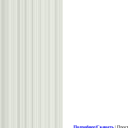
Подробнее/Скачать
| Прос