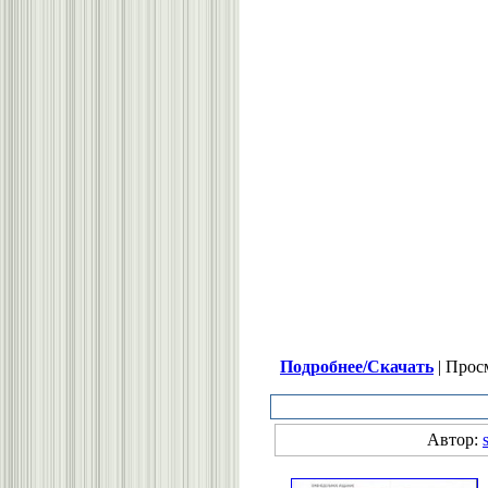
Подробнее/Скачать
| Прос
Оружие и вое
Автор: