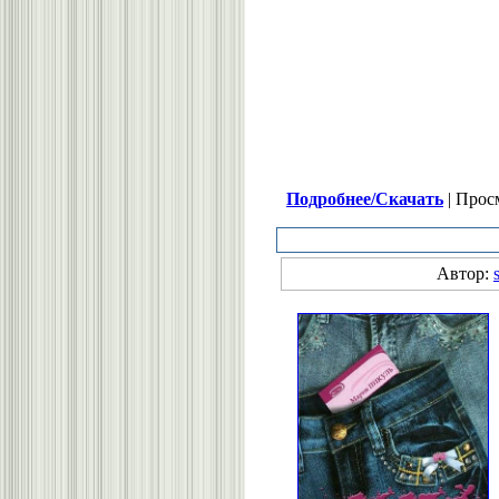
Подробнее/Скачать
| Прос
Новые джинсы за оди
Автор: