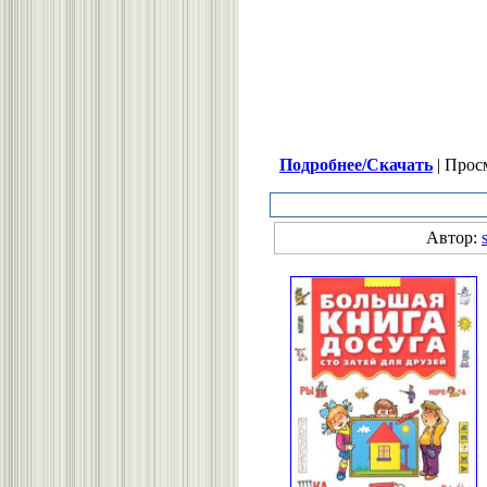
Подробнее/Скачать
| Прос
Большая к
Автор: