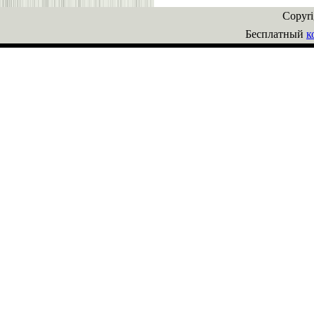
Copyr
Бесплатный
к